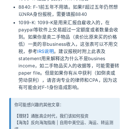
8840: F-1前五年不用填。如果F超过五年仍然想
以NRA身份报税，需要填报8840
1099-K: 1099-K是用来汇报自雇收入的，在
paypal等软件上交易超过一定额度或者数量会收
到。如果你是卖二手物品（卖价比原来买的价格
低）一类的非business收入，这张表可以不用交
税，参考
IRS说明
。建议报税时附上此表及
statement用来解释这为什么不是busines
income，如二手物品买入的收据等，可能需要转
paper file。但是如果你有从中获利（如倒卖或
劳动获利），请咨询专业的律师和CPA，因为这
有可能会对F-1身份造成影响。
你可能感兴趣的其他文章：
【理财】
通胀高企时代，我们该如何投资
【海淘】
反向海淘指南 | 自用中美空运、海运、转运测