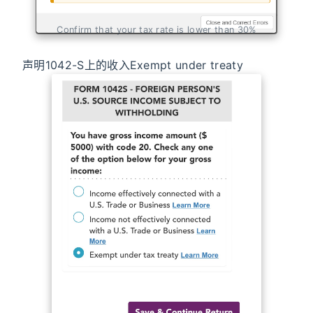
Confirm that your tax rate is lower than 30%
声明1042-S上的收入Exempt under treaty