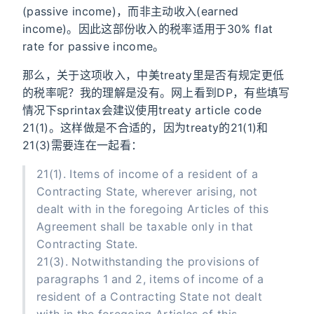
(passive income)，而非主动收入(earned
income)。因此这部份收入的税率适用于30% flat
rate for passive income。
那么，关于这项收入，中美treaty里是否有规定更低
的税率呢？我的理解是没有。网上看到DP，有些填写
情况下sprintax会建议使用treaty article code
21(1)。这样做是不合适的，因为treaty的21(1)和
21(3)需要连在一起看：
21(1). Items of income of a resident of a
Contracting State, wherever arising, not
dealt with in the foregoing Articles of this
Agreement shall be taxable only in that
Contracting State.
21(3). Notwithstanding the provisions of
paragraphs 1 and 2, items of income of a
resident of a Contracting State not dealt
with in the foregoing Articles of this