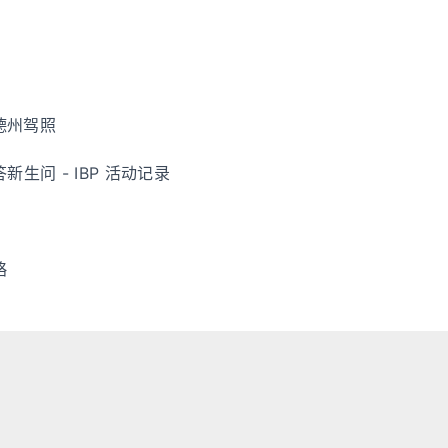
德州驾照
 答新生问 - IBP 活动记录
略
Powered by
Hexo
Fluid
Copyright ©
Luweicky
. All Rights Reserved.