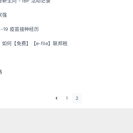
 答新生问 - IBP 活动记录
家强
ID-19 疫苗接种经历
 如何【免费】【e-file】联邦税
略
1
2