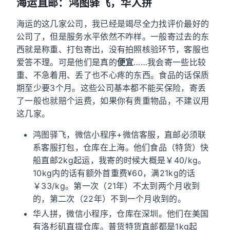
海运直邮：鸿图驿飞，华人拼
海运的这几家公司，我已经是竭尽全力找评价最好的
公司了，但是服务水平依然不咋样。一般寄过去的东
西就是称重、打包寄出，没有拍照核验环节，客服也
爱答不理。可是他们是真的
便宜
……我会寄一些比较
重、不急着用、丢了也不心疼的东西。食品的话保质
期至少要3个月。这些公司基本都不能买保险，寄丢
了一般也就赔个运费，如果你有贵重物品，不建议用
这几家。
鸿图驿飞，微信小程序+微信客服，直邮必须联
系客服打包，仓库在上海。他们食品（特货）快
船直邮2kg起运，我寄的时候大概是￥40/kg。
10kg内的话有额外首重费¥60，满21kg的话
￥33/kg。第一次（21年）不太到两个月收到
的，第二次（22年）不到一个月收到的。
华人拼，微信小程序，仓库在深圳。他们在美国
有洛杉矶直提仓库。普货特货直邮都是1kg起